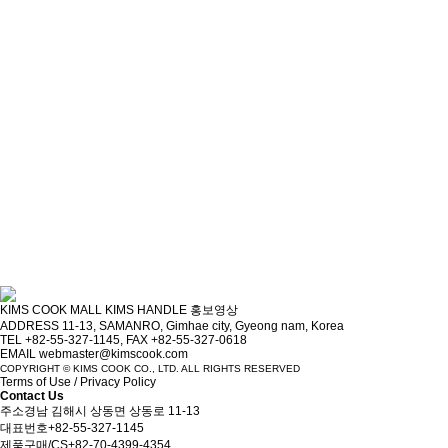
KIMS COOK MALL
KIMS HANDLE 홍보영상
ADDRESS 11-13, SAMANRO, Gimhae city, Gyeong nam, Korea
TEL +82-55-327-1145, FAX +82-55-327-0618
EMAIL webmaster@kimscook.com
COPYRIGHT © KIMS COOK CO., LTD. ALL RIGHTS RESERVED
Terms of Use
/
Privacy Policy
Contact Us
주소
경남 김해시 상동면 상동로 11-13
대표번호
+82-55-327-1145
제품구매/CS
+82-70-4399-4354