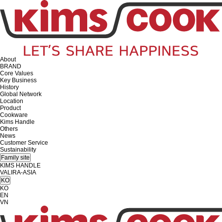
About
BRAND
Core Values
Key Business
History
Global Network
Location
Product
Cookware
Kims Handle
Others
News
Customer Service
Sustainability
Family site
KIMS HANDLE
VALIRA-ASIA
KO
KO
EN
VN